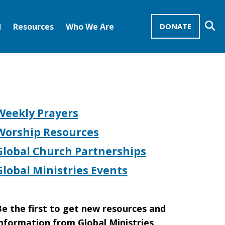
Se
d
Resources
Who We Are
DONATE
Mission Advocates – Recurring Gifts
Disciples of Christ
United Church of Christ
Weekly Prayers
Worship Resources
Global Church Partnerships
Global Ministries Events
e the first to get new resources and
nformation from Global Ministries