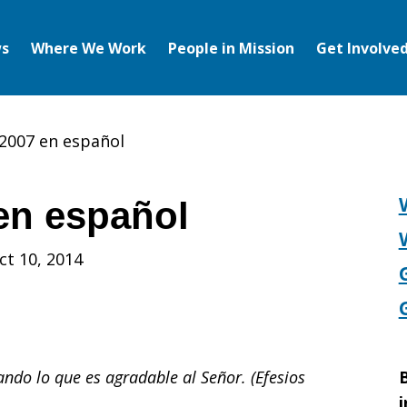
s
Where We Work
People in Mission
Get Involve
2007 en español
en español
ct 10, 2014
ndo lo que es agradable al Señor. (Efesios
B
i