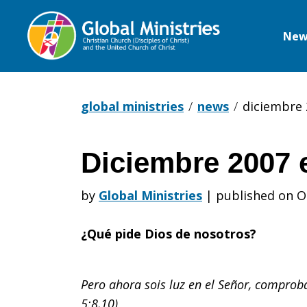
New
Global
Ministries
global ministries
news
diciembre 
Diciembre 2007 
Diciembre
by
Global Ministries
|
published on O
2007
¿Qué pide Dios de nosotros?
en
Pero ahora sois luz en el Señor, comproba
5:8,10)