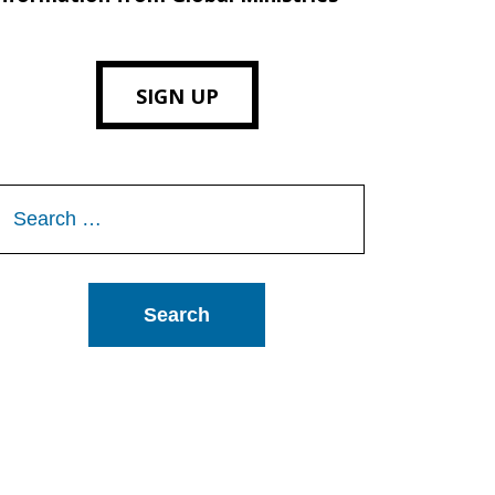
SIGN UP
Search
or: