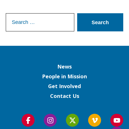
Search
for:
Column
News
People in Mission
Get Involved
Contact Us
Follow
Follow
Follow
Follow
Foll