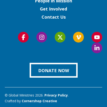
People in Mission
Get Involved
Contact Us
Follow
Follow
Follow
Follow
Foll
us
us
us
us
us
Foll
on
on
on
on
on
us
Facebook
Instagram
Twitter
Vimeo
You
on
Link
DONATE NOW
© Global Ministries 2026.
Privacy Policy
.
Crafted by
Cornershop Creative