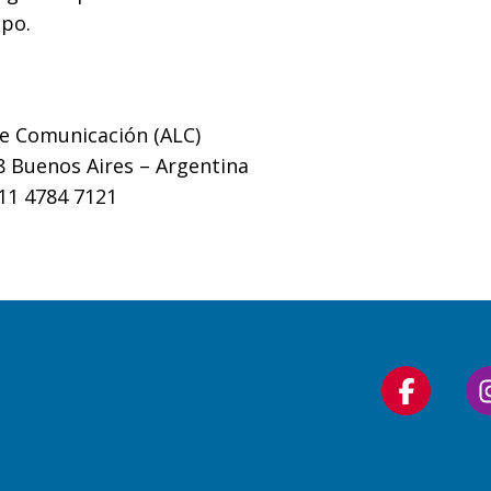
ipo.
e Comunicación (ALC)
8 Buenos Aires – Argentina
411 4784 7121
Follow
us
on
Faceboo