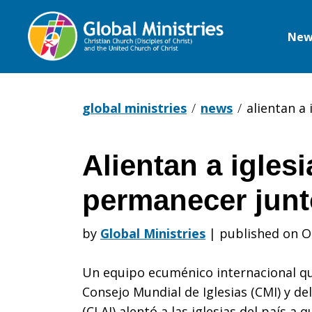
New
Global
Ministries
global ministries
news
alientan a
Alientan a igles
Alientan
permanecer junt
a
by
Global Ministries
|
published on O
Un equipo ecuménico internacional q
iglesias
Consejo Mundial de Iglesias (CMI) y de
(CLAI) alentó a las iglesias del país 