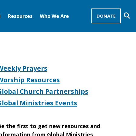
Se
d
Resources
Who We Are
DONATE
Mission Advocates – Recurring Gifts
Disciples of Christ
United Church of Christ
Weekly Prayers
Worship Resources
Global Church Partnerships
Global Ministries Events
e the first to get new resources and
nformation from Global Ministries