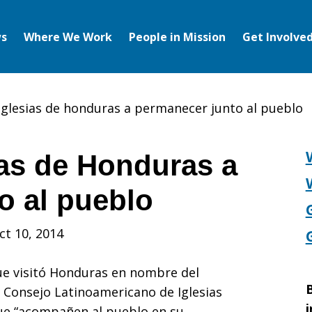
s
Where We Work
People in Mission
Get Involve
 iglesias de honduras a permanecer junto al pueblo
ias de Honduras a
o al pueblo
ct 10, 2014
ue visitó Honduras en nombre del
B
l Consejo Latinoamericano de Iglesias
i
a que “acompañen al pueblo en su